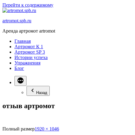
Перейти к содержимому
artromot.spb.ru
Аренда артромот artromot
Главная
Артромот К 1
Артромот SP 3
Истории успеха
Упражнения
Блог
Назад
отзыв артромот
Полный размер
1920 × 1046