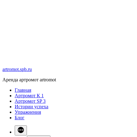
Перейти
к
содержимому
artromot.spb.ru
Аренда артромот artromot
Главная
Артромот К 1
Артромот SP 3
Истории успеха
Упражнения
Блог