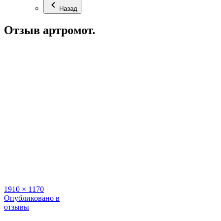
Назад
Отзыв артромот.
Полный
1910 × 1170
размер
Навигация
Опубликовано в
отзывы
по