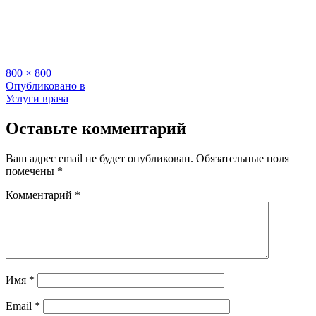
Полный
800 × 800
размер
Навигация
Опубликовано в
Услуги врача
по
записям
Оставьте комментарий
Ваш адрес email не будет опубликован.
Обязательные поля
помечены
*
Комментарий
*
Имя
*
Email
*