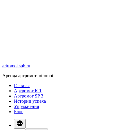
Перейти
к
содержимому
artromot.spb.ru
Аренда артромот artromot
Главная
Артромот К 1
Артромот SP 3
Истории успеха
Упражнения
Блог